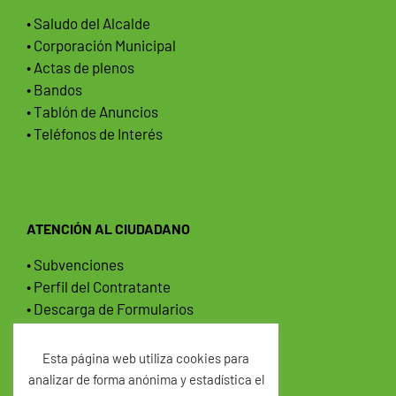
• Saludo del Alcalde
• Corporación Municipal
• Actas de plenos
• Bandos
• Tablón de Anuncios
• Teléfonos de Interés
ATENCIÓN AL CIUDADANO
• Subvenciones
• Perfil del Contratante
• Descarga de Formularios
• Normas Urbanísticas
• Ordenanzas Municipales
Esta página web utiliza cookies para
analizar de forma anónima y estadística el
AGENDA