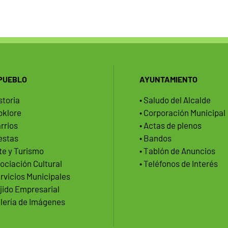
 PUEBLO
AYUNTAMIENTO
storia
• Saludo del Alcalde
loklore
• Corporación Municipal
arrios
• Actas de plenos
iestas
• Bandos
rte y Turismo
• Tablón de Anuncios
sociación Cultural
• Teléfonos de Interés
ervicios Municipales
ejido Empresarial
alería de Imágenes