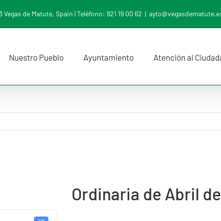
 Vegas de Matute, Spain | Teléfono: 921 19 00 62
|
ayto@vegasdematute.e
Nuestro Pueblo
Ayuntamiento
Atención al Ciuda
Ordinaria de Abril d