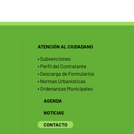
ATENCIÓN AL CIUDADANO
• Subvenciones
• Perfil del Contratante
• Descarga de Formularios
• Normas Urbanísticas
• Ordenanzas Municipales
AGENDA
NOTICIAS
CONTACTO