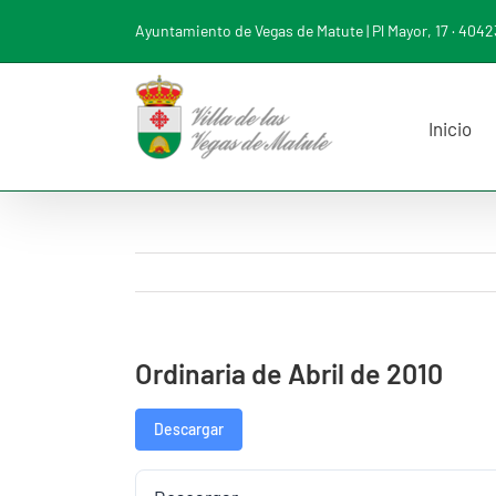
Saltar
Ayuntamiento de Vegas de Matute | Pl Mayor, 17 · 40423
al
contenido
Inicio
Ordinaria de Abril de 2010
Descargar