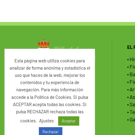
EL
• Hi
Esta página web utiliza cookies para
• F
analizar de forma anónima y estadística el
• B
uso que haces de la web, mejorar los
Plaza Mayor, 17
• F
contenidos y tu experiencia de
40423 Vegas de Matute
• A
navegación. Para más información
Segovia
• A
accede a la Política de Cookies. Si pulsa
921 19 00 62
• S
ACEPTAR acepta todas las cookies. Si
• T
pulsa RECHAZAR rechaza todas las
ayto@vegasdematute.es
• G
cookies.
Ajustes
Aceptar
Rechazar