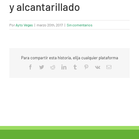
y alcantarillado
Por
Ayto Vegas
|
marzo 20th, 2017
|
Sin comentarios
Para compartir esta historia, elija cualquier plataforma
Facebook
Twitter
Reddit
LinkedIn
Tumblr
Pinterest
Vk
Correo
electrónico