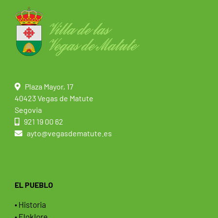
Plaza Mayor, 17
40423 Vegas de Matute
Segovia
921 19 00 62
ayto@vegasdematute.es
EL PUEBLO
• Historia
• Floklore