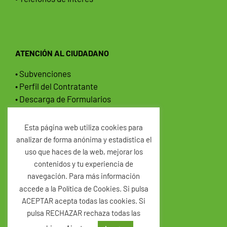
ATENCIÓN AL CIUDADANO
• Subvenciones
• Perfil del Contratante
• Descarga de Formularios
• Normas Urbanísticas
• Ordenanzas Municipales
Esta página web utiliza cookies para
analizar de forma anónima y estadística el
AGENDA
uso que haces de la web, mejorar los
contenidos y tu experiencia de
NOTICIAS
navegación. Para más información
CONTACTO
accede a la Política de Cookies. Si pulsa
ACEPTAR acepta todas las cookies. Si
pulsa RECHAZAR rechaza todas las