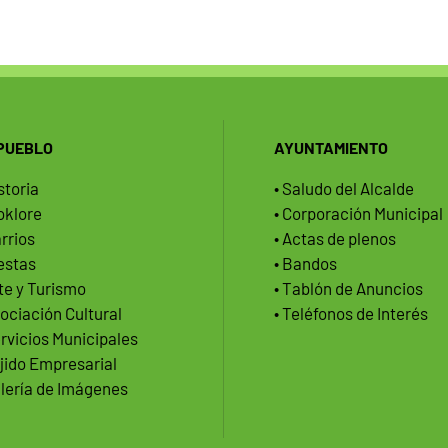
 PUEBLO
AYUNTAMIENTO
storia
• Saludo del Alcalde
loklore
• Corporación Municipal
arrios
• Actas de plenos
iestas
• Bandos
rte y Turismo
• Tablón de Anuncios
sociación Cultural
• Teléfonos de Interés
ervicios Municipales
ejido Empresarial
alería de Imágenes