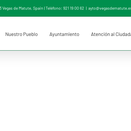
 Vegas de Matute, Spain | Teléfono: 921 19 00 62
|
ayto@vegasdematute.e
Nuestro Pueblo
Ayuntamiento
Atención al Ciuda